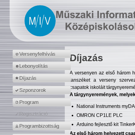
Versenyfelhívás
Díjazás
Lebonyolítás
A versenyen az első három hel
Díjazás
tanszéket a verseny szerve
csapatok iskoláit tárgynyeremé
Szponzorok
A tárgynyeremények, melyekb
Program
National Instruments myD
Regisztráció
OMRON CP1LE PLC
Arduino fejlesztő kit Tinke
Programbizottság
Az első három helyezett csap