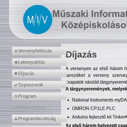
Versenyfelhívás
Díjazás
Lebonyolítás
A versenyen az első három hel
Díjazás
tanszéket a verseny szerve
csapatok iskoláit tárgynyeremé
Szponzorok
A tárgynyeremények, melyekb
Program
National Instruments myD
Regisztráció
OMRON CP1LE PLC
Arduino fejlesztő kit Tinke
Programbizottság
Az első három helyezett csap