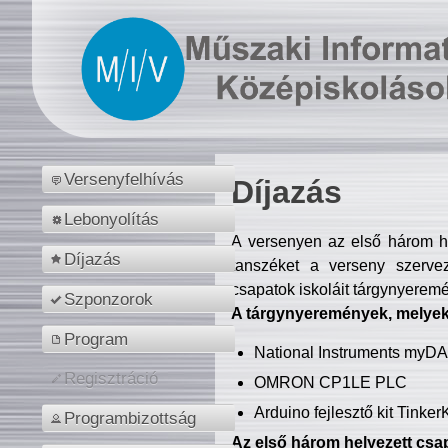
Versenyfelhívás
Díjazás
Lebonyolítás
A versenyen az első három hel
Díjazás
tanszéket a verseny szerve
csapatok iskoláit tárgynyeremé
Szponzorok
A tárgynyeremények, melyekb
Program
National Instruments myD
Regisztráció
OMRON CP1LE PLC
Arduino fejlesztő kit Tinke
Programbizottság
Az első három helyezett csap