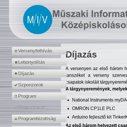
Versenyfelhívás
Díjazás
Lebonyolítás
A versenyen az első három hel
Díjazás
tanszéket a verseny szerve
csapatok iskoláit tárgynyeremé
Szponzorok
A tárgynyeremények, melyekb
Program
National Instruments myD
Regisztráció
OMRON CP1LE PLC
Arduino fejlesztő kit Tinke
Programbizottság
Az első három helyezett csap