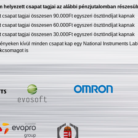
 helyezett csapat tagjai az alábbi pénzjutalomban részesül
tt csapat tagjai összesen 90.000Ft egyszeri ösztöndíjat kapnak
tt csapat tagjai összesen 60.000Ft egyszeri ösztöndíjat kapnak
tt csapat tagjai összesen 30.000Ft egyszeri ösztöndíjat kapnak
ményeken kívül minden csapat kap egy National Instruments LabV
kcsomagot is