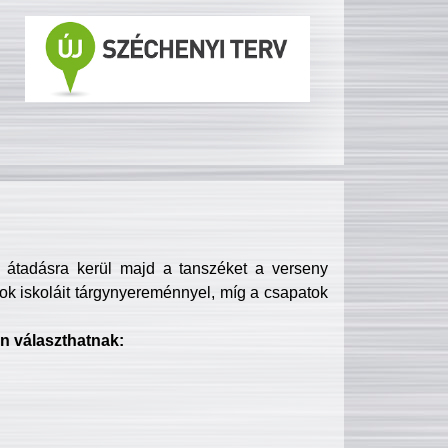
s átadásra kerül majd a tanszéket a verseny
ok iskoláit tárgynyereménnyel, míg a csapatok
n választhatnak: