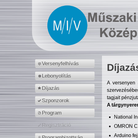
Versenyfelhívás
Díjazá
Lebonyolítás
A versenyen a
Díjazás
szervezésében
tagjait pénzju
Szponzorok
A tárgynyere
Program
National 
Regisztráció
OMRON C
Arduino fej
Programbizottság