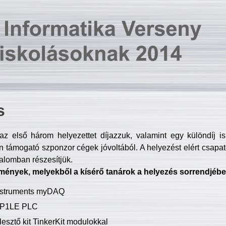
s
z első három helyezettet díjazzuk, valamint egy különdíj i
 támogató szponzor cégek jóvoltából. A helyezést elért csapat
talomban részesítjük.
mények, melyekből a kísérő tanárok a helyezés sorrendjébe
Instruments myDAQ
P1LE PLC
lesztő kit TinkerKit modulokkal