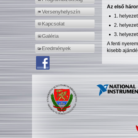
Az első három
Versenyhelyszín
1. helyeze
Kapcsolat
2. helyeze
3. helyeze
Galéria
A fenti nyere
Eredmények
kisebb ajándé