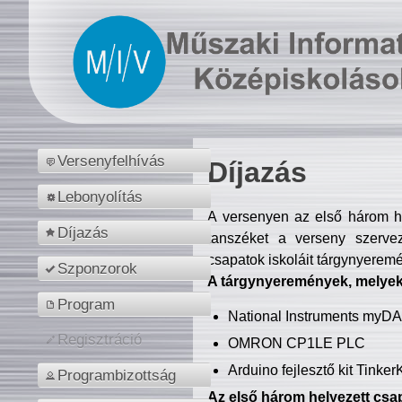
Versenyfelhívás
Díjazás
Lebonyolítás
A versenyen az első három hel
Díjazás
tanszéket a verseny szerve
csapatok iskoláit tárgynyeremé
Szponzorok
A tárgynyeremények, melyekb
Program
National Instruments myD
Regisztráció
OMRON CP1LE PLC
Arduino fejlesztő kit Tinke
Programbizottság
Az első három helyezett csap