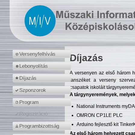
Versenyfelhívás
Díjazás
Lebonyolítás
A versenyen az első három hel
Díjazás
tanszéket a verseny szerve
csapatok iskoláit tárgynyeremé
Szponzorok
A tárgynyeremények, melyekb
Program
National Instruments myD
Regisztráció
OMRON CP1LE PLC
Arduino fejlesztő kit Tinke
Programbizottság
Az első három helyezett csap