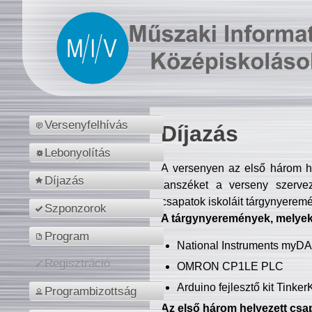
Versenyfelhívás
Díjazás
Lebonyolítás
A versenyen az első három hel
Díjazás
tanszéket a verseny szerve
csapatok iskoláit tárgynyeremé
Szponzorok
A tárgynyeremények, melyekb
Program
National Instruments myD
Regisztráció
OMRON CP1LE PLC
Arduino fejlesztő kit Tinke
Programbizottság
Az első három helyezett csap