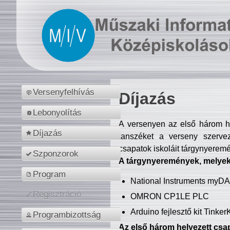
Versenyfelhívás
Díjazás
Lebonyolítás
A versenyen az első három hel
Díjazás
tanszéket a verseny szerve
csapatok iskoláit tárgynyeremé
Szponzorok
A tárgynyeremények, melyekb
Program
National Instruments myD
Regisztráció
OMRON CP1LE PLC
Arduino fejlesztő kit Tinke
Programbizottság
Az első három helyezett csap