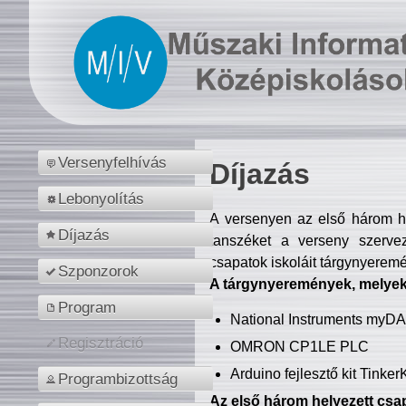
Versenyfelhívás
Díjazás
Lebonyolítás
A versenyen az első három hel
Díjazás
tanszéket a verseny szerve
csapatok iskoláit tárgynyeremé
Szponzorok
A tárgynyeremények, melyekb
Program
National Instruments myD
Regisztráció
OMRON CP1LE PLC
Arduino fejlesztő kit Tinke
Programbizottság
Az első három helyezett csap