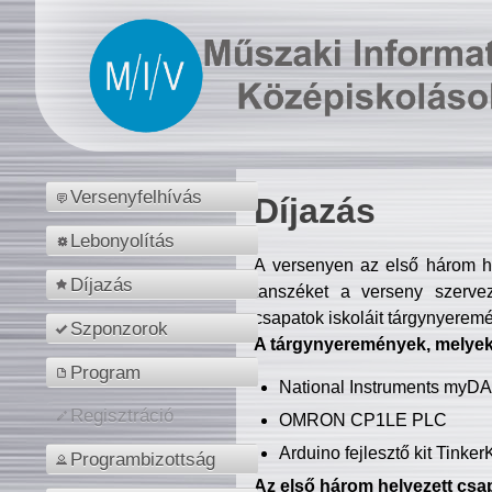
Versenyfelhívás
Díjazás
Lebonyolítás
A versenyen az első három hel
Díjazás
tanszéket a verseny szerve
csapatok iskoláit tárgynyeremé
Szponzorok
A tárgynyeremények, melyekb
Program
National Instruments myD
Regisztráció
OMRON CP1LE PLC
Arduino fejlesztő kit Tinke
Programbizottság
Az első három helyezett csap