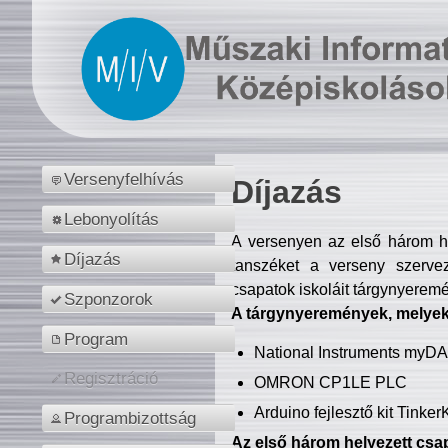
Versenyfelhívás
Díjazás
Lebonyolítás
A versenyen az első három hel
Díjazás
tanszéket a verseny szerve
csapatok iskoláit tárgynyeremé
Szponzorok
A tárgynyeremények, melyekb
Program
National Instruments myD
Regisztráció
OMRON CP1LE PLC
Arduino fejlesztő kit Tinke
Programbizottság
Az első három helyezett csap