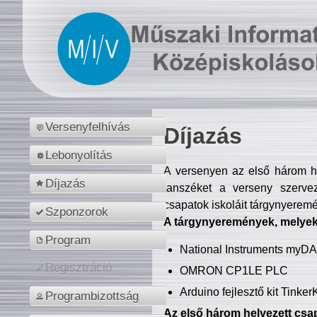
Versenyfelhívás
Díjazás
Lebonyolítás
A versenyen az első három hel
Díjazás
tanszéket a verseny szerve
csapatok iskoláit tárgynyeremé
Szponzorok
A tárgynyeremények, melyekb
Program
National Instruments myD
Regisztráció
OMRON CP1LE PLC
Arduino fejlesztő kit Tinke
Programbizottság
Az első három helyezett csap