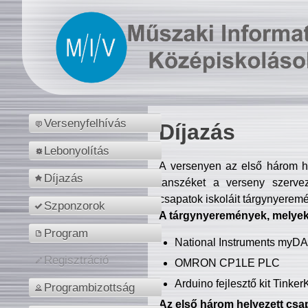
Versenyfelhívás
Díjazás
Lebonyolítás
A versenyen az első három hel
Díjazás
tanszéket a verseny szerve
csapatok iskoláit tárgynyeremé
Szponzorok
A tárgynyeremények, melyekb
Program
National Instruments myD
Regisztráció
OMRON CP1LE PLC
Arduino fejlesztő kit Tinke
Programbizottság
Az első három helyezett csap