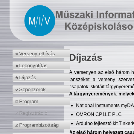
Versenyfelhívás
Díjazás
Lebonyolítás
A versenyen az első három hel
Díjazás
tanszéket a verseny szerve
csapatok iskoláit tárgynyeremé
Szponzorok
A tárgynyeremények, melyekb
Program
National Instruments myD
Regisztráció
OMRON CP1LE PLC
Arduino fejlesztő kit Tinke
Programbizottság
Az első három helyezett csap