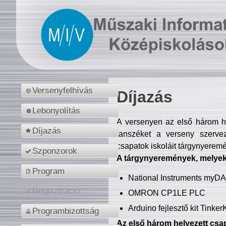
Versenyfelhívás
Díjazás
Lebonyolítás
A versenyen az első három hel
Díjazás
tanszéket a verseny szerve
csapatok iskoláit tárgynyeremé
Szponzorok
A tárgynyeremények, melyekb
Program
National Instruments myD
Regisztráció
OMRON CP1LE PLC
Arduino fejlesztő kit Tinke
Programbizottság
Az első három helyezett csap