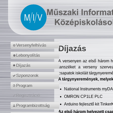
Versenyfelhívás
Díjazás
Lebonyolítás
A versenyen az első három hel
Díjazás
tanszéket a verseny szerve
csapatok iskoláit tárgynyeremé
Szponzorok
A tárgynyeremények, melyekb
Program
National Instruments myD
Regisztráció
OMRON CP1LE PLC
Arduino fejlesztő kit Tinke
Programbizottság
Az első három helyezett csap