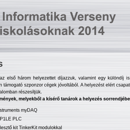
s
z első három helyezettet díjazzuk, valamint egy különdíj i
 támogató szponzor cégek jóvoltából. A helyezést elért csapat
talomban részesítjük.
mények, melyekből a kísérő tanárok a helyezés sorrendjébe
Instruments myDAQ
P1LE PLC
lesztő kit TinkerKit modulokkal