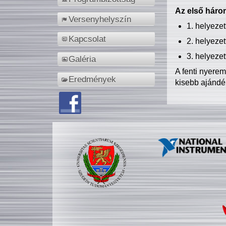
Az első három
Versenyhelyszín
1. helyeze
Kapcsolat
2. helyeze
3. helyeze
Galéria
A fenti nyere
Eredmények
kisebb ajándé