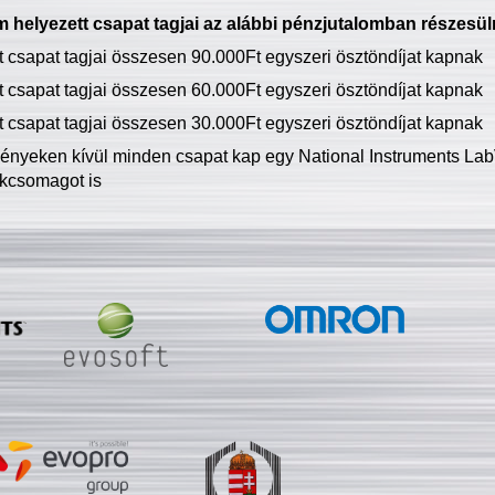
 helyezett csapat tagjai az alábbi pénzjutalomban részesül
tt csapat tagjai összesen 90.000Ft egyszeri ösztöndíjat kapnak
tt csapat tagjai összesen 60.000Ft egyszeri ösztöndíjat kapnak
tt csapat tagjai összesen 30.000Ft egyszeri ösztöndíjat kapnak
ményeken kívül minden csapat kap egy National Instruments LabV
kcsomagot is