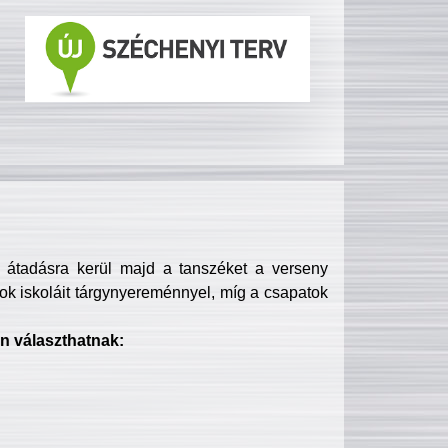
s átadásra kerül majd a tanszéket a verseny
ok iskoláit tárgynyereménnyel, míg a csapatok
n választhatnak: