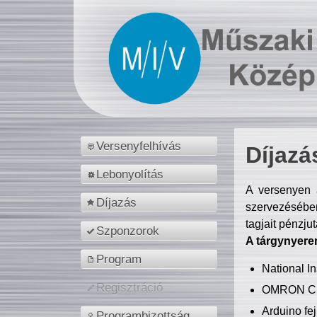
Versenyfelhívás
Díjazá
Lebonyolítás
A versenyen a
Díjazás
szervezésében
tagjait pénzju
Szponzorok
A tárgynyere
Program
National 
Regisztráció
OMRON C
Arduino fej
Programbizottság