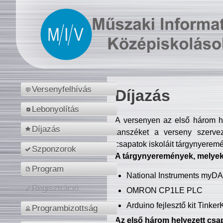
Versenyfelhívás
Díjazás
Lebonyolítás
A versenyen az első három hel
Díjazás
tanszéket a verseny szerve
csapatok iskoláit tárgynyeremé
Szponzorok
A tárgynyeremények, melyekb
Program
National Instruments myD
Regisztráció
OMRON CP1LE PLC
Arduino fejlesztő kit Tinke
Programbizottság
Az első három helyezett csap