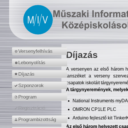
Versenyfelhívás
Díjazás
Lebonyolítás
A versenyen az első három hel
Díjazás
tanszéket a verseny szerve
csapatok iskoláit tárgynyeremé
Szponzorok
A tárgynyeremények, melyekb
Program
National Instruments myD
Regisztráció
OMRON CP1LE PLC
Arduino fejlesztő kit Tinke
Programbizottság
Az első három helyezett csap