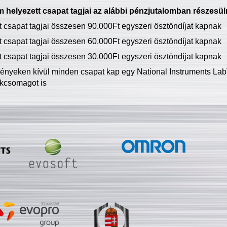
 helyezett csapat tagjai az alábbi pénzjutalomban részesül
tt csapat tagjai összesen 90.000Ft egyszeri ösztöndíjat kapnak
tt csapat tagjai összesen 60.000Ft egyszeri ösztöndíjat kapnak
tt csapat tagjai összesen 30.000Ft egyszeri ösztöndíjat kapnak
ményeken kívül minden csapat kap egy National Instruments LabV
kcsomagot is