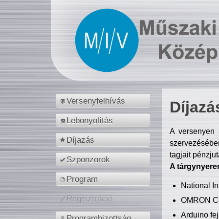
Versenyfelhívás
Díjazá
Lebonyolítás
A versenyen a
Díjazás
szervezésében
tagjait pénzju
Szponzorok
A tárgynyere
Program
National 
Regisztráció
OMRON C
Arduino fej
Programbizottság