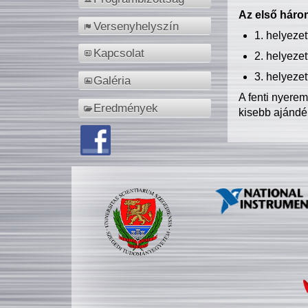
Az első három
Versenyhelyszín
1. helyeze
Kapcsolat
2. helyeze
3. helyeze
Galéria
A fenti nyere
Eredmények
kisebb ajándé