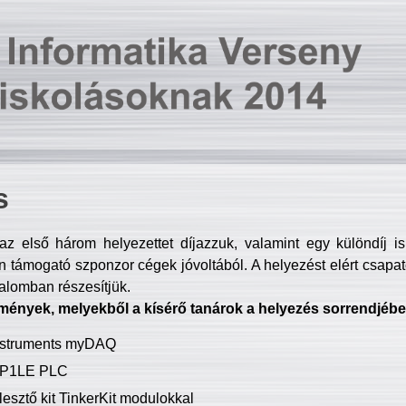
s
z első három helyezettet díjazzuk, valamint egy különdíj i
 támogató szponzor cégek jóvoltából. A helyezést elért csapat
talomban részesítjük.
mények, melyekből a kísérő tanárok a helyezés sorrendjébe
Instruments myDAQ
P1LE PLC
lesztő kit TinkerKit modulokkal