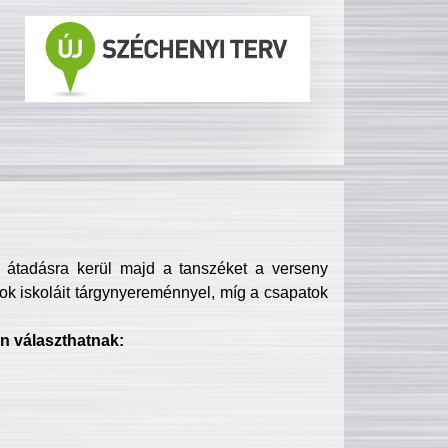
s átadásra kerül majd a tanszéket a verseny
ok iskoláit tárgynyereménnyel, míg a csapatok
n választhatnak: