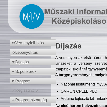
Versenyfelhívás
Díjazás
Lebonyolítás
A versenyen az első három hel
Díjazás
tanszéket a verseny szerve
csapatok iskoláit tárgynyeremé
Szponzorok
A tárgynyeremények, melyekb
Program
National Instruments myD
Regisztráció
OMRON CP1LE PLC
Arduino fejlesztő kit Tinke
Programbizottság
Az első három helyezett csap