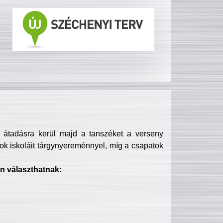
s átadásra kerül majd a tanszéket a verseny
ok iskoláit tárgynyereménnyel, míg a csapatok
n választhatnak: