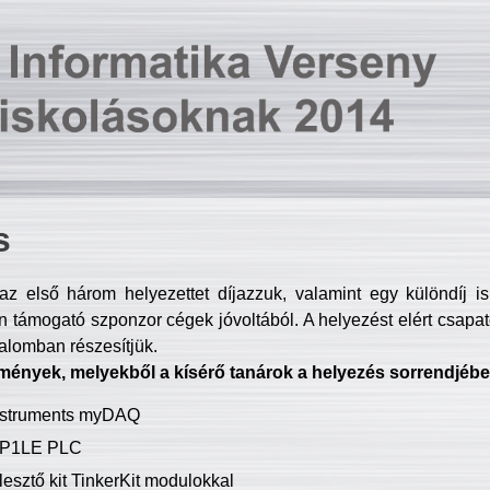
s
z első három helyezettet díjazzuk, valamint egy különdíj i
 támogató szponzor cégek jóvoltából. A helyezést elért csapat
talomban részesítjük.
mények, melyekből a kísérő tanárok a helyezés sorrendjébe
Instruments myDAQ
P1LE PLC
lesztő kit TinkerKit modulokkal