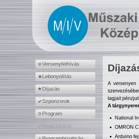
Versenyfelhívás
Díjazá
Lebonyolítás
A versenyen a
Díjazás
szervezésében
tagjait pénzju
Szponzorok
A tárgynyere
Program
National 
Regisztráció
OMRON C
Arduino fej
Programbizottság