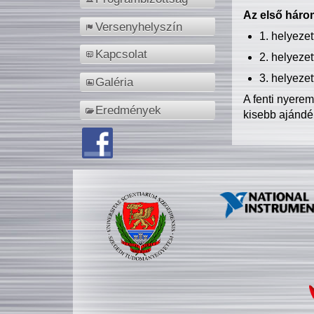
Az első három
Versenyhelyszín
1. helyeze
Kapcsolat
2. helyeze
3. helyeze
Galéria
A fenti nyere
Eredmények
kisebb ajándé