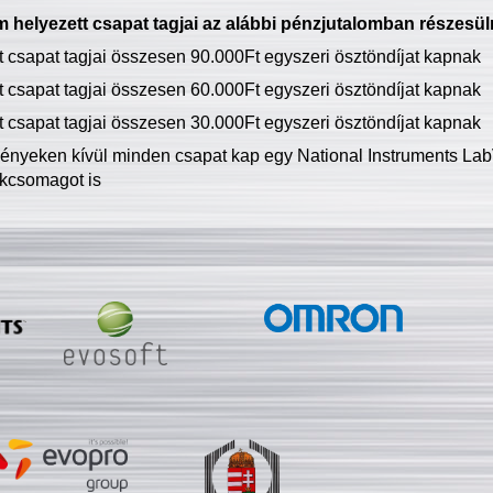
 helyezett csapat tagjai az alábbi pénzjutalomban részesül
tt csapat tagjai összesen 90.000Ft egyszeri ösztöndíjat kapnak
tt csapat tagjai összesen 60.000Ft egyszeri ösztöndíjat kapnak
tt csapat tagjai összesen 30.000Ft egyszeri ösztöndíjat kapnak
ményeken kívül minden csapat kap egy National Instruments LabV
kcsomagot is