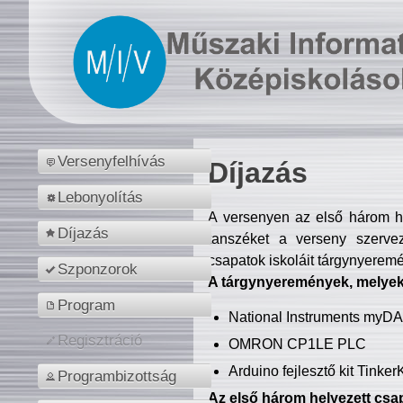
Versenyfelhívás
Díjazás
Lebonyolítás
A versenyen az első három hel
Díjazás
tanszéket a verseny szerve
csapatok iskoláit tárgynyeremé
Szponzorok
A tárgynyeremények, melyekb
Program
National Instruments myD
Regisztráció
OMRON CP1LE PLC
Arduino fejlesztő kit Tinke
Programbizottság
Az első három helyezett csap