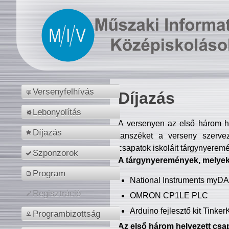
Versenyfelhívás
Díjazás
Lebonyolítás
A versenyen az első három hel
Díjazás
tanszéket a verseny szerve
csapatok iskoláit tárgynyeremé
Szponzorok
A tárgynyeremények, melyekb
Program
National Instruments myD
Regisztráció
OMRON CP1LE PLC
Arduino fejlesztő kit Tinke
Programbizottság
Az első három helyezett csap