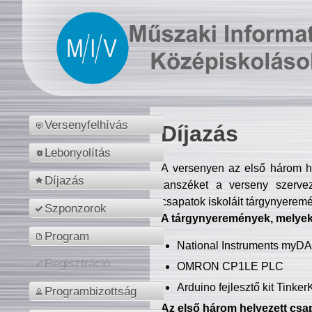
Versenyfelhívás
Díjazás
Lebonyolítás
A versenyen az első három hel
Díjazás
tanszéket a verseny szerve
csapatok iskoláit tárgynyeremé
Szponzorok
A tárgynyeremények, melyekb
Program
National Instruments myD
Regisztráció
OMRON CP1LE PLC
Arduino fejlesztő kit Tinke
Programbizottság
Az első három helyezett csap