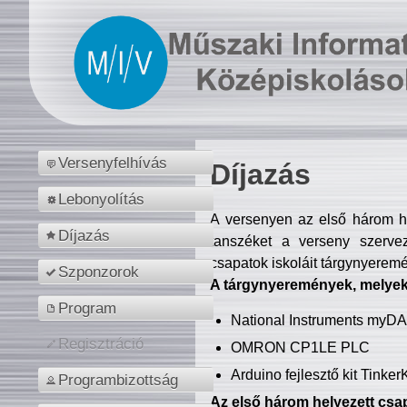
Versenyfelhívás
Díjazás
Lebonyolítás
A versenyen az első három hel
Díjazás
tanszéket a verseny szerve
csapatok iskoláit tárgynyeremé
Szponzorok
A tárgynyeremények, melyekb
Program
National Instruments myD
Regisztráció
OMRON CP1LE PLC
Arduino fejlesztő kit Tinke
Programbizottság
Az első három helyezett csap