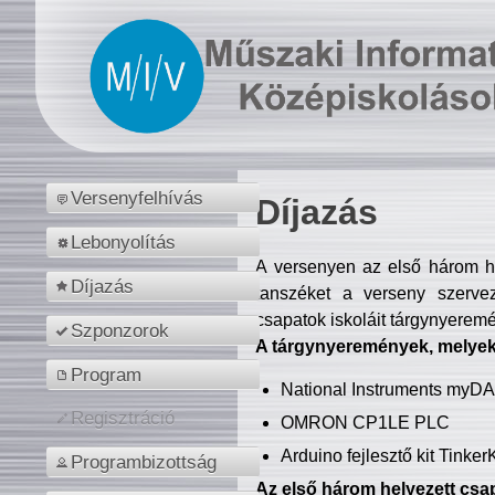
Versenyfelhívás
Díjazás
Lebonyolítás
A versenyen az első három hel
Díjazás
tanszéket a verseny szerve
csapatok iskoláit tárgynyeremé
Szponzorok
A tárgynyeremények, melyekb
Program
National Instruments myD
Regisztráció
OMRON CP1LE PLC
Arduino fejlesztő kit Tinke
Programbizottság
Az első három helyezett csap