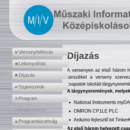
Versenyfelhívás
Díjazás
Lebonyolítás
A versenyen az első három hel
Díjazás
tanszéket a verseny szerve
csapatok iskoláit tárgynyeremé
Szponzorok
A tárgynyeremények, melyekb
Program
National Instruments myD
Regisztráció
OMRON CP1LE PLC
Arduino fejlesztő kit Tinke
Programbizottság
Az első három helyezett csap