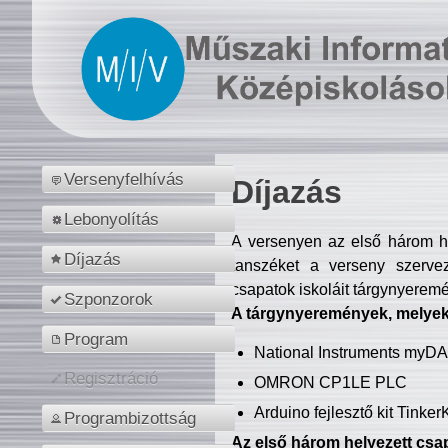
Versenyfelhívás
Díjazás
Lebonyolítás
A versenyen az első három hel
Díjazás
tanszéket a verseny szerve
csapatok iskoláit tárgynyeremé
Szponzorok
A tárgynyeremények, melyekb
Program
National Instruments myD
Regisztráció
OMRON CP1LE PLC
Arduino fejlesztő kit Tinke
Programbizottság
Az első három helyezett csap