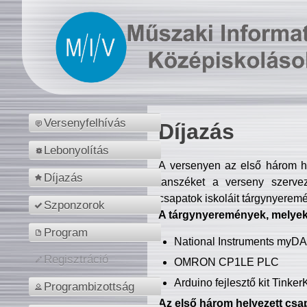
Versenyfelhívás
Díjazás
Lebonyolítás
A versenyen az első három hel
Díjazás
tanszéket a verseny szerve
csapatok iskoláit tárgynyeremé
Szponzorok
A tárgynyeremények, melyekb
Program
National Instruments myD
Regisztráció
OMRON CP1LE PLC
Arduino fejlesztő kit Tinke
Programbizottság
Az első három helyezett csap