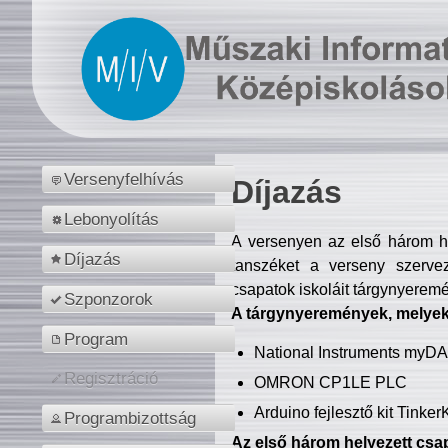
Versenyfelhívás
Díjazás
Lebonyolítás
A versenyen az első három hel
Díjazás
tanszéket a verseny szerve
csapatok iskoláit tárgynyeremé
Szponzorok
A tárgynyeremények, melyekb
Program
National Instruments myD
Regisztráció
OMRON CP1LE PLC
Arduino fejlesztő kit Tinke
Programbizottság
Az első három helyezett csap