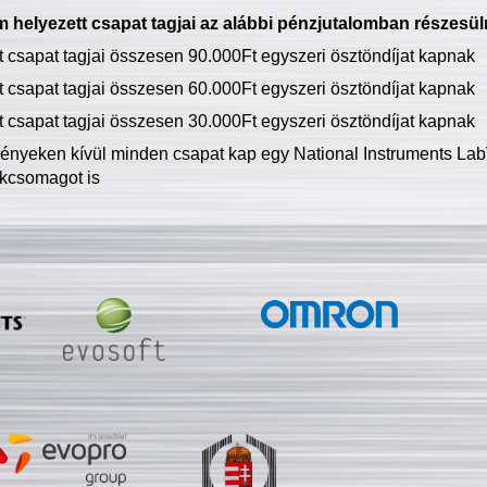
 helyezett csapat tagjai az alábbi pénzjutalomban részesül
tt csapat tagjai összesen 90.000Ft egyszeri ösztöndíjat kapnak
tt csapat tagjai összesen 60.000Ft egyszeri ösztöndíjat kapnak
tt csapat tagjai összesen 30.000Ft egyszeri ösztöndíjat kapnak
ményeken kívül minden csapat kap egy National Instruments LabV
kcsomagot is