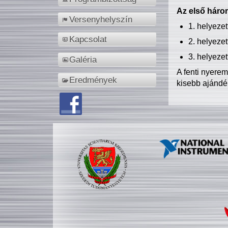
Az első három
Versenyhelyszín
1. helyeze
Kapcsolat
2. helyeze
3. helyeze
Galéria
A fenti nyere
Eredmények
kisebb ajándé