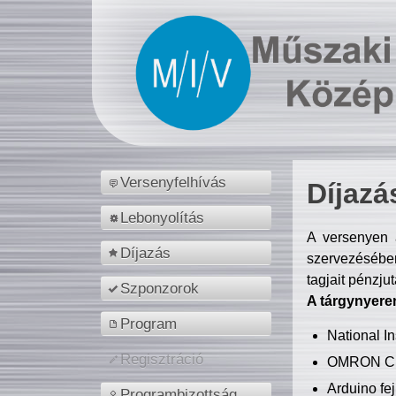
Versenyfelhívás
Díjazá
Lebonyolítás
A versenyen a
Díjazás
szervezésében
tagjait pénzju
Szponzorok
A tárgynyere
Program
National 
Regisztráció
OMRON C
Arduino fej
Programbizottság