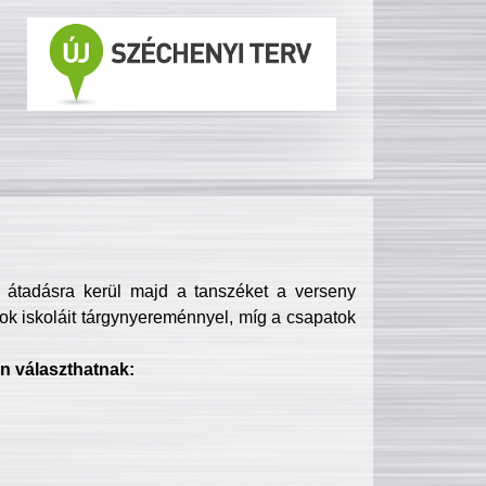
s átadásra kerül majd a tanszéket a verseny
ok iskoláit tárgynyereménnyel, míg a csapatok
n választhatnak: