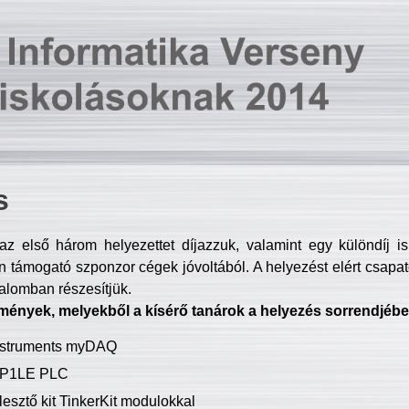
s
z első három helyezettet díjazzuk, valamint egy különdíj i
 támogató szponzor cégek jóvoltából. A helyezést elért csapat
talomban részesítjük.
mények, melyekből a kísérő tanárok a helyezés sorrendjébe
Instruments myDAQ
P1LE PLC
lesztő kit TinkerKit modulokkal