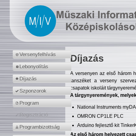
Versenyfelhívás
Díjazás
Lebonyolítás
A versenyen az első három hel
Díjazás
tanszéket a verseny szerve
csapatok iskoláit tárgynyeremé
Szponzorok
A tárgynyeremények, melyekb
Program
National Instruments myD
Regisztráció
OMRON CP1LE PLC
Arduino fejlesztő kit Tinke
Programbizottság
Az első három helyezett csap