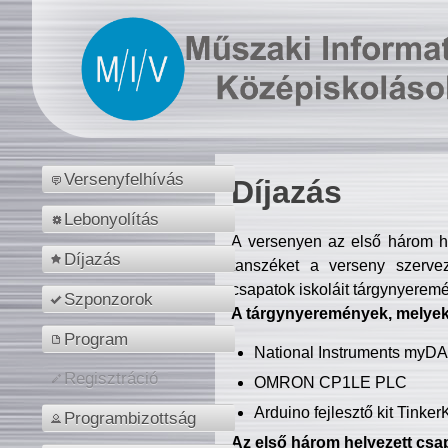
Versenyfelhívás
Díjazás
Lebonyolítás
A versenyen az első három hel
Díjazás
tanszéket a verseny szerve
csapatok iskoláit tárgynyeremé
Szponzorok
A tárgynyeremények, melyekb
Program
National Instruments myD
Regisztráció
OMRON CP1LE PLC
Arduino fejlesztő kit Tinke
Programbizottság
Az első három helyezett csap