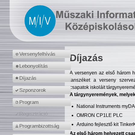
Versenyfelhívás
Díjazás
Lebonyolítás
A versenyen az első három hel
Díjazás
tanszéket a verseny szerve
csapatok iskoláit tárgynyeremé
Szponzorok
A tárgynyeremények, melyekb
Program
National Instruments myD
Regisztráció
OMRON CP1LE PLC
Arduino fejlesztő kit Tinke
Programbizottság
Az első három helyezett csap