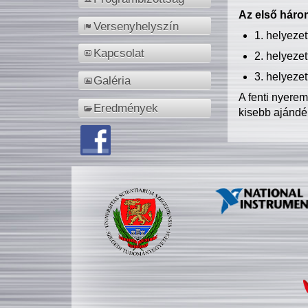
Az első három
Versenyhelyszín
1. helyeze
Kapcsolat
2. helyeze
3. helyeze
Galéria
A fenti nyere
Eredmények
kisebb ajándé