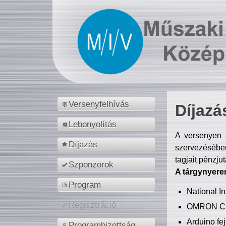
Versenyfelhívás
Díjazá
Lebonyolítás
A versenyen a
Díjazás
szervezésében
tagjait pénzju
Szponzorok
A tárgynyere
Program
National 
Regisztráció
OMRON C
Arduino fej
Programbizottság