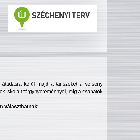
s átadásra kerül majd a tanszéket a verseny
ok iskoláit tárgynyereménnyel, míg a csapatok
n választhatnak: