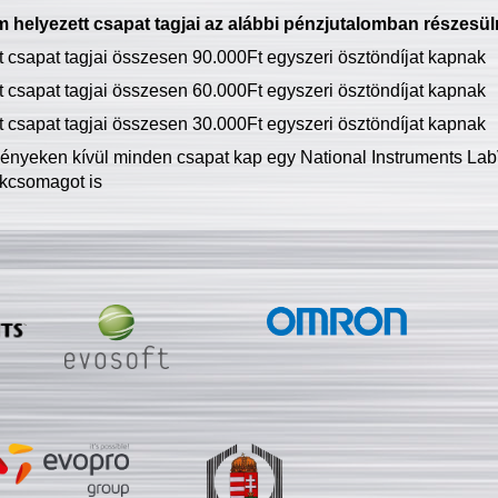
 helyezett csapat tagjai az alábbi pénzjutalomban részesül
tt csapat tagjai összesen 90.000Ft egyszeri ösztöndíjat kapnak
tt csapat tagjai összesen 60.000Ft egyszeri ösztöndíjat kapnak
tt csapat tagjai összesen 30.000Ft egyszeri ösztöndíjat kapnak
ményeken kívül minden csapat kap egy National Instruments LabV
kcsomagot is