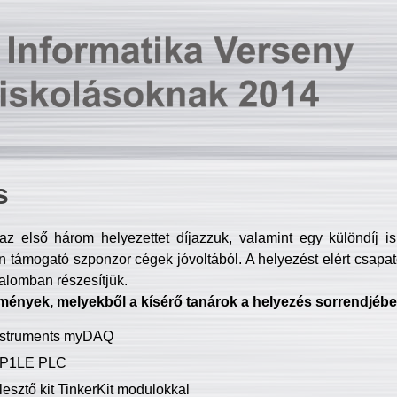
s
z első három helyezettet díjazzuk, valamint egy különdíj i
 támogató szponzor cégek jóvoltából. A helyezést elért csapat
talomban részesítjük.
mények, melyekből a kísérő tanárok a helyezés sorrendjébe
Instruments myDAQ
P1LE PLC
lesztő kit TinkerKit modulokkal