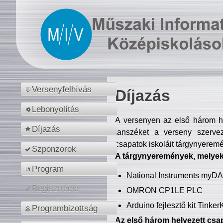
Versenyfelhívás
Díjazás
Lebonyolítás
A versenyen az első három hel
Díjazás
tanszéket a verseny szerve
csapatok iskoláit tárgynyeremé
Szponzorok
A tárgynyeremények, melyekb
Program
National Instruments myD
Regisztráció
OMRON CP1LE PLC
Arduino fejlesztő kit Tinke
Programbizottság
Az első három helyezett csap