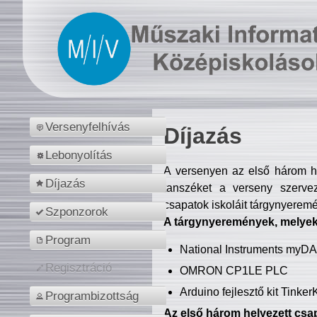
Versenyfelhívás
Díjazás
Lebonyolítás
A versenyen az első három hel
Díjazás
tanszéket a verseny szerve
csapatok iskoláit tárgynyeremé
Szponzorok
A tárgynyeremények, melyekb
Program
National Instruments myD
Regisztráció
OMRON CP1LE PLC
Arduino fejlesztő kit Tinke
Programbizottság
Az első három helyezett csap