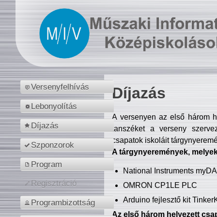
Versenyfelhívás
Díjazás
Lebonyolítás
A versenyen az első három hel
Díjazás
tanszéket a verseny szerve
csapatok iskoláit tárgynyeremé
Szponzorok
A tárgynyeremények, melyekb
Program
National Instruments myD
Regisztráció
OMRON CP1LE PLC
Arduino fejlesztő kit Tinke
Programbizottság
Az első három helyezett csap