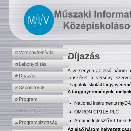
Versenyfelhívás
Díjazás
Lebonyolítás
A versenyen az első három hel
Díjazás
tanszéket a verseny szerve
csapatok iskoláit tárgynyeremé
Szponzorok
A tárgynyeremények, melyekb
Program
National Instruments myD
Regisztráció
OMRON CP1LE PLC
Arduino fejlesztő kit Tinke
Programbizottság
Az első három helyezett csap