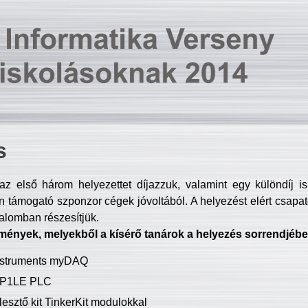
s
z első három helyezettet díjazzuk, valamint egy különdíj i
 támogató szponzor cégek jóvoltából. A helyezést elért csapat
talomban részesítjük.
mények, melyekből a kísérő tanárok a helyezés sorrendjébe
Instruments myDAQ
P1LE PLC
lesztő kit TinkerKit modulokkal