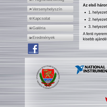
Az első három
Versenyhelyszín
1. helyeze
Kapcsolat
2. helyeze
3. helyeze
Galéria
A fenti nyere
Eredmények
kisebb ajándé