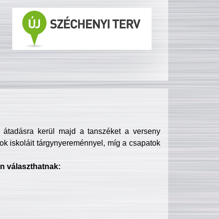
s átadásra kerül majd a tanszéket a verseny
ok iskoláit tárgynyereménnyel, míg a csapatok
n választhatnak: