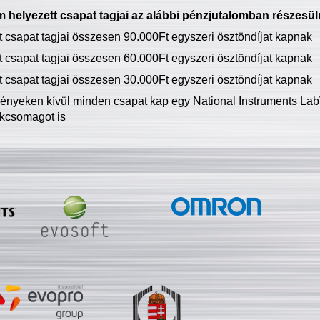
 helyezett csapat tagjai az alábbi pénzjutalomban részesül
tt csapat tagjai összesen 90.000Ft egyszeri ösztöndíjat kapnak
tt csapat tagjai összesen 60.000Ft egyszeri ösztöndíjat kapnak
tt csapat tagjai összesen 30.000Ft egyszeri ösztöndíjat kapnak
ményeken kívül minden csapat kap egy National Instruments LabV
kcsomagot is