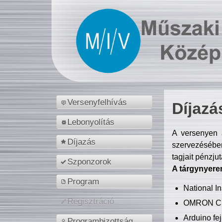
Versenyfelhívás
Díjazá
Lebonyolítás
A versenyen a
Díjazás
szervezésében
tagjait pénzju
Szponzorok
A tárgynyere
Program
National 
Regisztráció
OMRON C
Arduino fej
Programbizottság