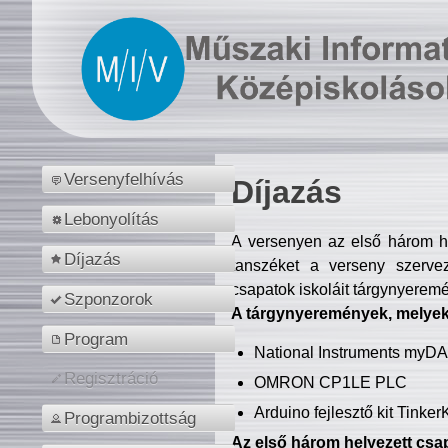
Versenyfelhívás
Díjazás
Lebonyolítás
A versenyen az első három hel
Díjazás
tanszéket a verseny szerve
csapatok iskoláit tárgynyeremé
Szponzorok
A tárgynyeremények, melyekb
Program
National Instruments myD
Regisztráció
OMRON CP1LE PLC
Arduino fejlesztő kit Tinke
Programbizottság
Az első három helyezett csap