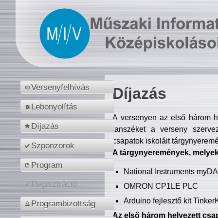
Versenyfelhívás
Díjazás
Lebonyolítás
A versenyen az első három hel
Díjazás
tanszéket a verseny szerve
csapatok iskoláit tárgynyeremé
Szponzorok
A tárgynyeremények, melyekb
Program
National Instruments myD
Regisztráció
OMRON CP1LE PLC
Arduino fejlesztő kit Tinke
Programbizottság
Az első három helyezett csap