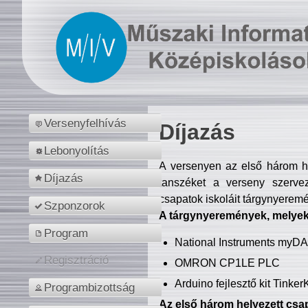
Versenyfelhívás
Díjazás
Lebonyolítás
A versenyen az első három hel
Díjazás
tanszéket a verseny szerve
csapatok iskoláit tárgynyeremé
Szponzorok
A tárgynyeremények, melyekb
Program
National Instruments myD
Regisztráció
OMRON CP1LE PLC
Arduino fejlesztő kit Tinke
Programbizottság
Az első három helyezett csap