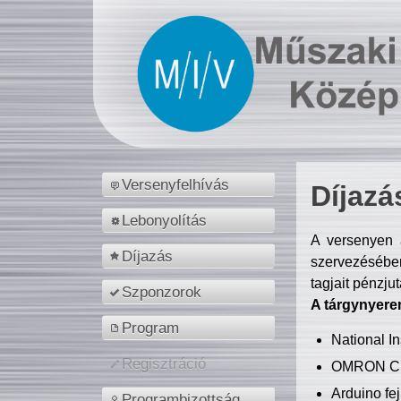
Versenyfelhívás
Díjazá
Lebonyolítás
A versenyen a
Díjazás
szervezésében
tagjait pénzju
Szponzorok
A tárgynyere
Program
National 
Regisztráció
OMRON C
Arduino fej
Programbizottság