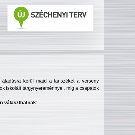
s átadásra kerül majd a tanszéket a verseny
ok iskoláit tárgynyereménnyel, míg a csapatok
n választhatnak: