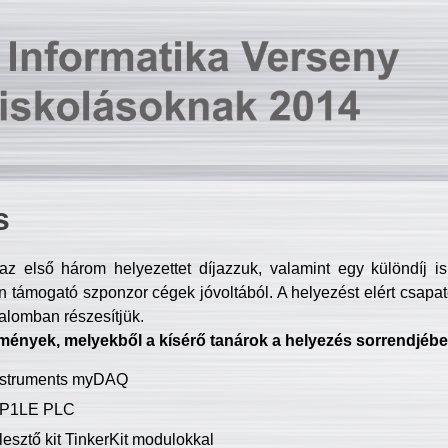
s
z első három helyezettet díjazzuk, valamint egy különdíj i
 támogató szponzor cégek jóvoltából. A helyezést elért csapat
talomban részesítjük.
mények, melyekből a kísérő tanárok a helyezés sorrendjébe
Instruments myDAQ
P1LE PLC
lesztő kit TinkerKit modulokkal