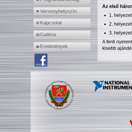
Az első három
Versenyhelyszín
1. helyeze
Kapcsolat
2. helyeze
3. helyeze
Galéria
A fenti nyere
Eredmények
kisebb ajándé