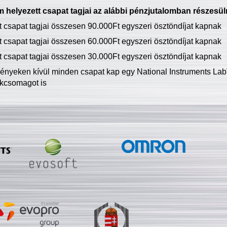
 helyezett csapat tagjai az alábbi pénzjutalomban részesül
tt csapat tagjai összesen 90.000Ft egyszeri ösztöndíjat kapnak
tt csapat tagjai összesen 60.000Ft egyszeri ösztöndíjat kapnak
tt csapat tagjai összesen 30.000Ft egyszeri ösztöndíjat kapnak
ményeken kívül minden csapat kap egy National Instruments LabV
kcsomagot is