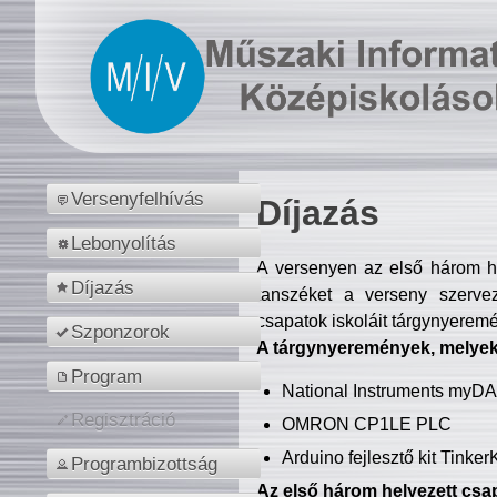
Versenyfelhívás
Díjazás
Lebonyolítás
A versenyen az első három hel
Díjazás
tanszéket a verseny szerve
csapatok iskoláit tárgynyeremé
Szponzorok
A tárgynyeremények, melyekb
Program
National Instruments myD
Regisztráció
OMRON CP1LE PLC
Arduino fejlesztő kit Tinke
Programbizottság
Az első három helyezett csap