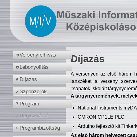
Versenyfelhívás
Díjazás
Lebonyolítás
A versenyen az első három hel
Díjazás
tanszéket a verseny szerve
csapatok iskoláit tárgynyeremé
Szponzorok
A tárgynyeremények, melyekb
Program
National Instruments myD
Regisztráció
OMRON CP1LE PLC
Arduino fejlesztő kit Tinke
Programbizottság
Az első három helyezett csap