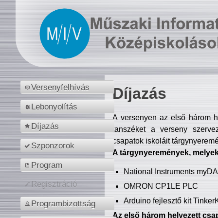
Versenyfelhívás
Díjazás
Lebonyolítás
A versenyen az első három hel
Díjazás
tanszéket a verseny szerve
csapatok iskoláit tárgynyeremé
Szponzorok
A tárgynyeremények, melyekb
Program
National Instruments myD
Regisztráció
OMRON CP1LE PLC
Arduino fejlesztő kit Tinke
Programbizottság
Az első három helyezett csap