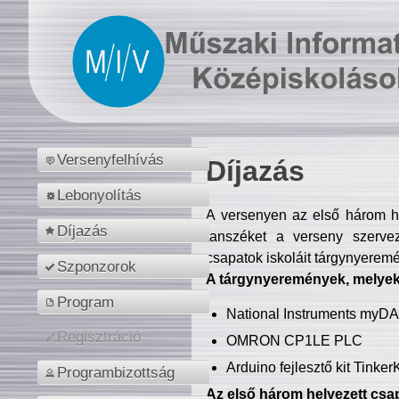
Versenyfelhívás
Díjazás
Lebonyolítás
A versenyen az első három hel
Díjazás
tanszéket a verseny szerve
csapatok iskoláit tárgynyeremé
Szponzorok
A tárgynyeremények, melyekb
Program
National Instruments myD
Regisztráció
OMRON CP1LE PLC
Arduino fejlesztő kit Tinke
Programbizottság
Az első három helyezett csap